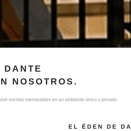
 DANTE
N NOSOTROS.
y vivir noches memorables en un ambiente único y privado
EL ÉDEN DE D