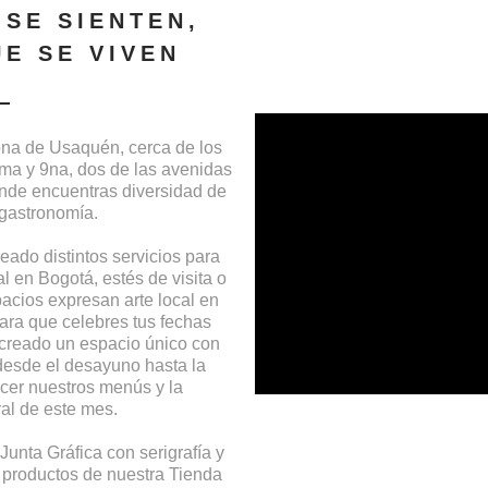
 SE SIENTEN,
UE SE VIVEN
na de Usaquén, cerca de los
 7ma y 9na, dos de las avenidas
nde encuentras diversidad de
 gastronomía.
ado distintos servicios para
l en Bogotá, estés de visita o
acios expresan arte local en
ara que celebres tus fechas
creado un espacio único con
 desde el desayuno hasta la
cer nuestros menús y la
al de este mes.
Junta Gráfica con serigrafía y
 productos de nuestra Tienda