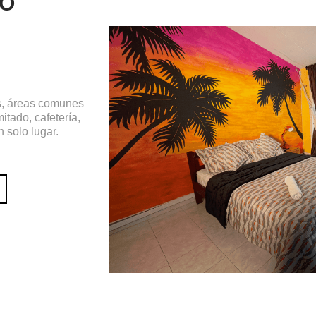
TO
s, áreas comunes
mitado, cafetería,
n solo lugar.
Slide 4 of 4.